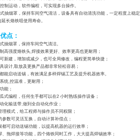
电脑控制运动，软件编程，可实现多台操作。
有封闭式抽烟罩，保持车间空气清洁，设备具有自动清洗功能，一定程度上稳
与延长烙铁咀使用寿命。
品优点：
闭式抽烟罩，保持车间空气清洁。
定制高强度烙铁头,焊接效果更好、效率更高也更耐用；
点可新建，增加或减少，也可全局修改，编程更简单快捷；
夹具设计,取放及更换产品都非常轻松容易；
候都能启动送锡，有效满足多样焊锡工艺及提升机器效率。
系统,控温准，更耐用；
撞功能；
傻瓜式编程，任何生手都可以在2 小时熟练操作设备；
自动化输送带,做到全自动化作业；
户管理模式，给工程师与操作员不同权限；
间的参数可灵活互换，自动计算补偿点；
时候都可启动送锡功能，以提高机器的运行效率；
点焊、拖焊接等功能，四个烙铁同时工作，大大提高焊锡效率；