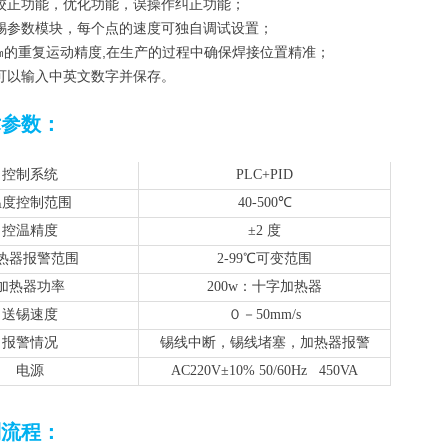
转校正功能，优化功能，误操作纠正功能；
焊锡参数模块，每个点的速度可独自调试设置；
02 ㎜的重复运动精度,在生产的过程中确保焊接位置精准；
名可以输入中英文数字并保存。
术参数：
控制系统
PLC+PID
温度控制范围
40-500℃
控温精度
±2 度
热器报警范围
2-99℃可变范围
加热器功率
200w：十字加热器
送锡速度
０－50mm/s
报警情况
锡线中断，锡线堵塞，加热器报警
电源
AC220V±10% 50/60Hz 450VA
制流程：