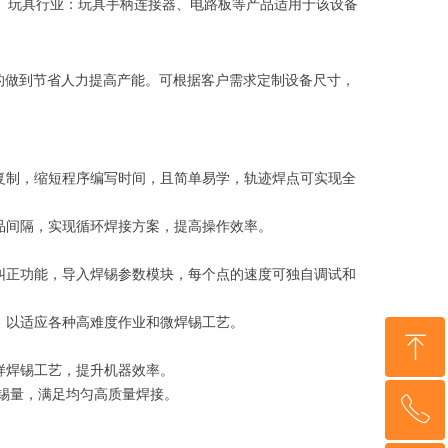
 玩具行业：玩具手柄连接器、电路板等产品适用于该设备
的做到节省人力提高产能。可根据客户需求定制设备尺寸，
的复制，缩短程序编写时间，且简单易学，轨迹焊点可实现全
产品间隔，实现循环焊接方案，提高操作效率。
作纠正功能，导入焊锡参数模块，每个点的速度可独自调试和
置，以适应各种高难度作业和微焊锡工艺。
ꁸ
样焊锡工艺，提升机器效率。
出锡量，满足均匀高质量焊接。
ꂅ
回到顶部