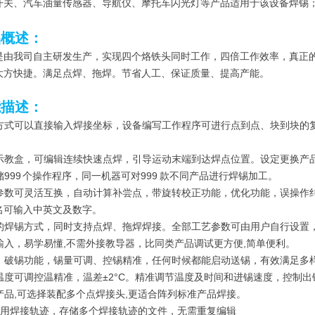
开关、汽车油量传感器、导航仪、摩托车闪光灯等产品适用于该设备焊锡；
品概述：
是由我司自主研发生产，实现四个烙铁头同时工作，四倍工作效率，真正
大方快捷。满足点焊、拖焊。节省人工、保证质量、提高产能。
能描述：
编程方式可以直接输入焊接坐标，设备编写工作程序可进行点到点、块到块
操作示教盒，可编辑连续快速点焊，引导运动末端到达焊点位置。设定更换
存储999 个操作程序，同一机器可对999 款不同产品进行焊锡加工。
间的参数可灵活互换，自动计算补尝点，带旋转校正功能，优化功能，误操
名可输入中英文及数字。
多样的焊锡方式，同时支持点焊、拖焊焊接。全部工艺参数可由用户自行设
面输入，易学易懂,不需外接教导器，比同类产品调试更方便,简单便利。
送锡、破锡功能，锡量可调、控锡精准，任何时候都能启动送锡，有效满足多
，温度可调控温精准，温差±2°C。精准调节温度及时间和进锡速度，控制
户产品,可选择装配多个点焊接头,更适合阵列标准产品焊接。
时调用焊接轨迹，存储多个焊接轨迹的文件，无需重复编辑