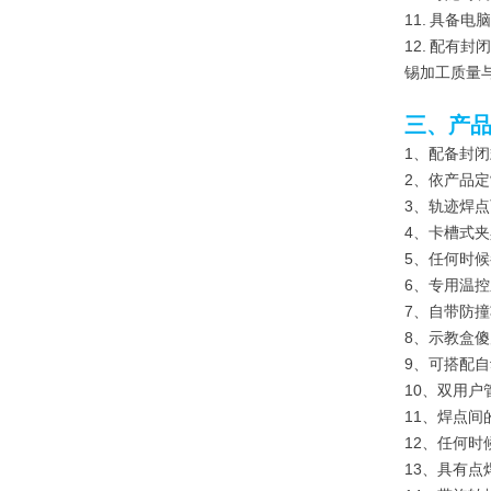
11. 具备
12. 配
锡加工质量
三、产
1、配备封
2、依产品
3、轨迹焊
4、卡槽式
5、任何时
6、专用温控
7、自带防
8、示教盒
9、可搭配
10、双用
11、焊点
12、任何
13、具有