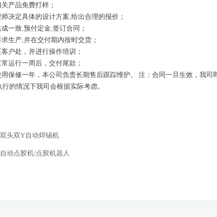
相关产品免费打样；
程师决定具体的设计方案,给出合理的报价；
达成一致,预付定金,签订合同；
要求生产,并在交付期内按时交货；
至客户处，并进行操作培训；
正常运行一周后，交付尾款；
常使用保修一年，本公司负责长期售后跟踪维护。 注：合同一旦生效，我
执行的情况下我司会根据实际考虑。
双头双Y自动焊锡机
自动点胶机/点胶机器人