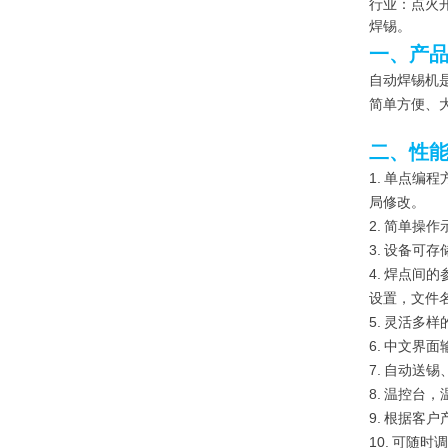
行业：点火
焊锡。
一、产
自动焊锡机
简单方便、
二、性
1. 单点
局修改。
2. 简单
3. 设备可
4. 焊点
设置，文件
5. 灵活
6. 中文界
7. 自动
8. 温控台
9. 根据客
10. 可随