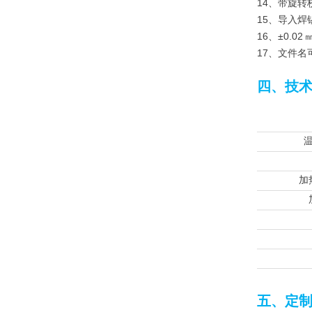
14、带旋
15、导入
16、±0.
17、文件
四、技
加
五、定