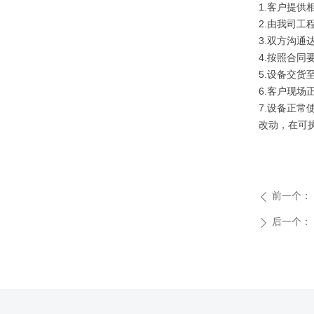
1.客户提供
2.由我司工
3.双方沟通
4.按照合同
5.设备交货
6.客户现场
7.设备正
改动，在可
前一个：
ꄴ
后一个：
ꄲ