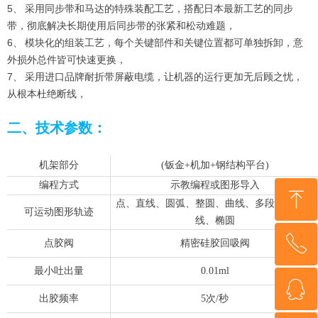
5、 采用同步带和马达的特殊装配工艺，搭配日本最新工艺的同步
带，彻底解决长期使用后同步带的张紧和松动难题，
6、 模块化的组装工艺，每个关键部件和关键位置都可单独拆卸，意
外损外总件皆可快速更换，
7、 采用进口品牌耐折带屏蔽电缆，让机器的运行更加无后顾之忧，
从根本杜绝断线，
二、技术参数：
机架部分
(钣金+机加+钢结构平台)
编程方式
示教编程或图形导入
ꁸ
点、直线、圆弧、整圆、曲线、多段线、螺旋
可运动图形轨迹
线、椭圆
ꂅ
回到顶部
点胶阀
精密硅胶回吸阀
最小吐出量
0.01ml
ꁗ
13360482989
出胶频率
5次/秒