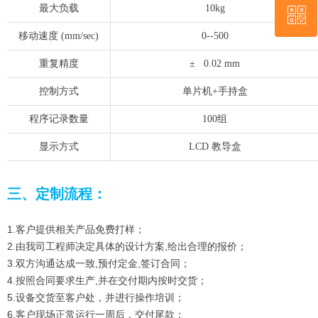
最大负载
10kg
ꀥ
QQ客服
移动速度 (mm/sec)
0--500
微信二维码
重复精度
± 0.02 mm
控制方式
单片机+手持盒
程序记录数量
100组
显示方式
LCD 教导盒
三、定制流程：
1.客户提供相关产品免费打样；
2.由我司工程师决定具体的设计方案,给出合理的报价；
3.双方沟通达成一致,预付定金,签订合同；
4.按照合同要求生产,并在交付期内按时交货；
5.设备交货至客户处，并进行操作培训；
6.客户现场正常运行一周后，交付尾款；