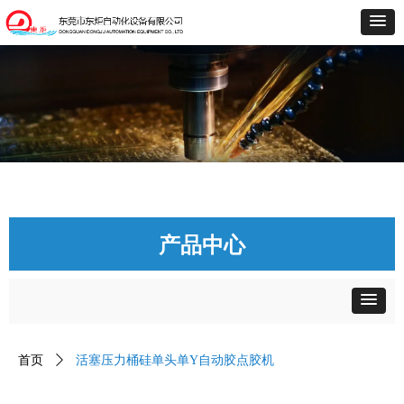
产品中心
首页
ꄲ
活塞压力桶硅单头单Y自动胶点胶机