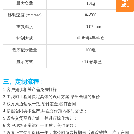
ꀥ
QQ客服
最大负载
10kg
移动速度 (mm/sec)
0--500
微信二维码
重复精度
± 0.02 mm
控制方式
单片机+手持盒
程序记录数量
100组
显示方式
LCD 教导盒
三、定制流程：
1.客户提供相关产品免费打样；
2.由我司工程师决定具体的设计方案,给出合理的报价；
3.双方沟通达成一致,预付定金,签订合同；
4.按照合同要求生产,并在交付期内按时交货；
5.设备交货至客户处，并进行操作培训；
6.客户现场正常运行一周后，交付尾款；
7.设备正常使用保修一年，本公司负责长期售后跟踪维护。 注：合同