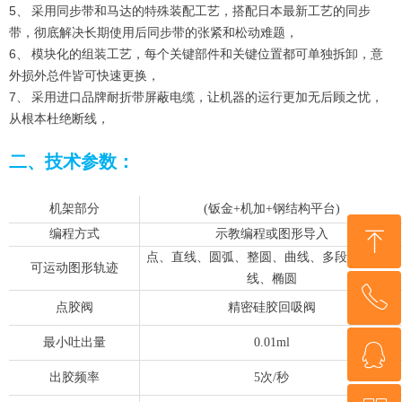
5、 采用同步带和马达的特殊装配工艺，搭配日本最新工艺的同步
带，彻底解决长期使用后同步带的张紧和松动难题，
6、 模块化的组装工艺，每个关键部件和关键位置都可单独拆卸，意
外损外总件皆可快速更换，
7、 采用进口品牌耐折带屏蔽电缆，让机器的运行更加无后顾之忧，
从根本杜绝断线，
二、技术参数：
机架部分
(钣金+机加+钢结构平台)
ꁸ
编程方式
示教编程或图形导入
点、直线、圆弧、整圆、曲线、多段线、螺旋
可运动图形轨迹
线、椭圆
ꂅ
回到顶部
点胶阀
精密硅胶回吸阀
最小吐出量
0.01ml
ꁗ
13360482989
出胶频率
5次/秒