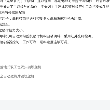
因为它完全省去了手移动、抓取螺丝、移动螺丝对准起子等动作，只需对准
由于省去了手取螺丝的动作，不会因为手汗或污迹对螺产生二次污染或生锈
机构与传感器配置：
动螺丝起子，高科技自动送料控制器及高精密螺丝枪头组成。
传感器组。
螺丝锁付扭力大小。
螺丝供料机可自动为螺丝机锁付机构自动供料，采用红外光纤检测。
料由传感器控制，工作可靠，送料速度连续可调。
落地式双工位双头锁螺丝机
全自动散热片锁螺丝机