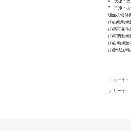
6．快捷：
7．干净：
螺丝机锁付
(1)由电
(2)高可靠
(3)可调整
(1)自动
(2)滑轨送
前一个：
ꄴ
后一个：
ꄲ