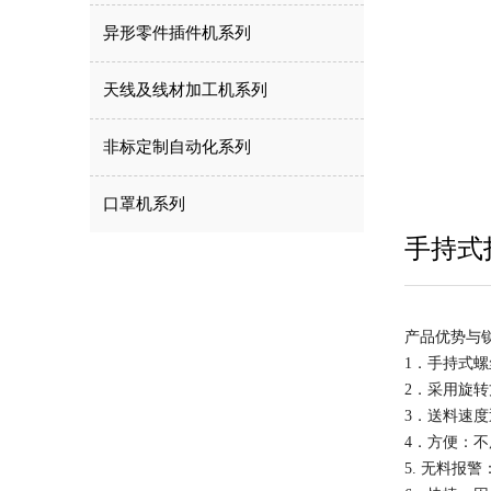
异形零件插件机系列
天线及线材加工机系列
非标定制自动化系列
口罩机系列
手持式
产品优势与
1．手持式
2．采用旋
3．送料速
4．方便：
5. 无料报