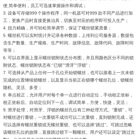
便,简单便利，员工可迅速掌握操作和调试；
3. 设备可存储999 个操作程序，同一机器可对999 款不同产品进行加
工，更换产品时直接更换治具，切换至对应的程序即可投入生产；
4. 扭力精确，并可轻松简单调节，保证了螺丝锁紧质量；
5. 螺丝机可以实时统计并记录各种数据，上传到公司服务器，数据包
含生产数量、生产规格、生产时间、故障信息、故障代码、故障时间
等等；
6. 可以在界面上显示螺丝锁附状态分布图，并且用颜色区分不同的锁
附状态、螺丝锁附状态有:“已锁”“滑牙”“浮锁”；
7. 可选择从产品上任何一个孔位开始锁螺丝，也可以接着上一次未锁
完成的位置继续锁螺丝，以及显示当前正在锁哪个螺丝孔位，锁螺丝
随机、灵活、多变；
8. 单点校正，允许用户对每个单一点进行自动定位，手动校正坐标，
校正坐标后。自动定位到下一点，调试简单，方便，快捷，灵活；
9. 滑牙处理，对滑牙、浮锁的螺丝孔位有三种处理方式。“重锁”，可
对螺丝进行重锁，一次重锁不成功可以二次重锁，直到锁附完成，还
可以选择有螺丝重锁或无螺丝重锁、也可以选择“跳过”。可跳过忽略
该螺丝孔位的故障，直接跳过锁下一颗螺丝。用户还可以设定“跳过次