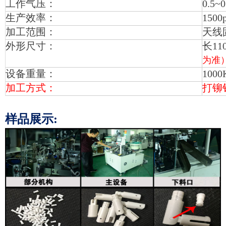
工作气压：
0.5~
生产效率：
1500p
加工范围：
天线
外形尺寸：
长11
为准
设备重量：
1000
加工方式：
打铆
样品展示: