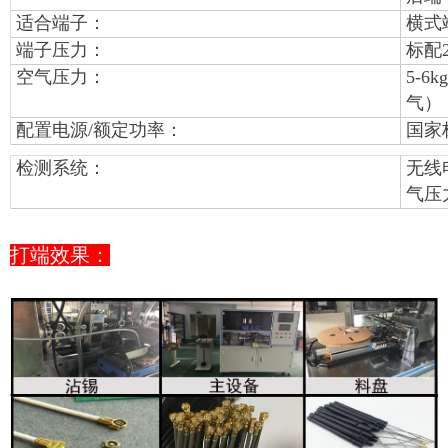
适合端子：
横式
端子压力：
标配
空气压力：
5-
气）
配置电源/额定功率：
国家标
检测系统：
无线
气压
打端效果：