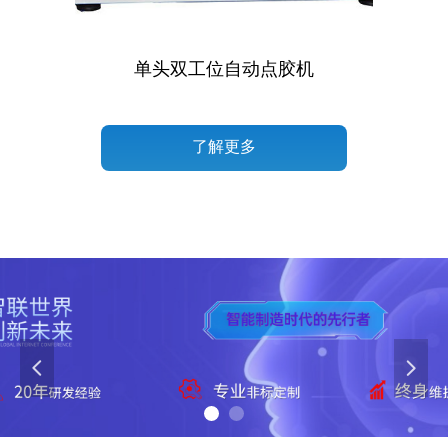
异
装
）
盘
珠
专
）
机
）
单头双工位自动点胶机
了解更多
넳
넲