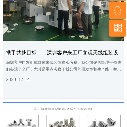
ꁗ
13360482989
ꀥ
QQ客服
微信二维码
携手共赴目标——深圳客户来工厂参观天线组装设
备
深圳客户自发组成群体来我公司参观考察。我公司销售经理带领他
们参观了全厂，尤其是重点考察了我公司的研发室和生产线，并且
进行了友好的商谈，对我公司的整体实力给予了高度认可
2023-12-14